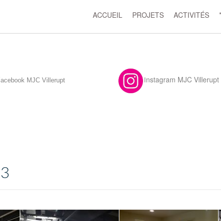
ACCUEIL
PROJETS
ACTIVITÉS
F
nstagram MJC Villerupt
acebook MJC Villerupt
I
23