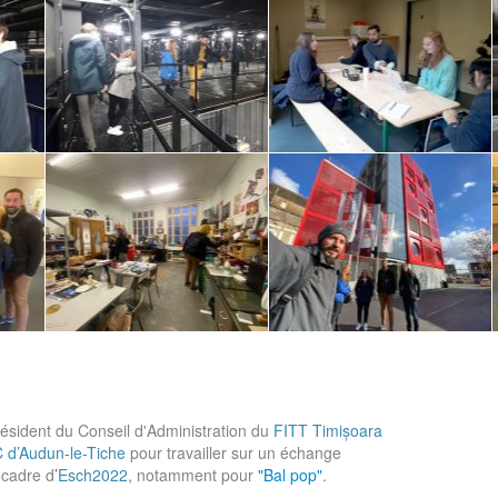
résident du Conseil d'Administration du
FITT Timișoara
 d’Audun-le-Tiche
pour travailler sur un échange
 cadre d
’
Esch2022
, notamment pour
"Bal pop"
.