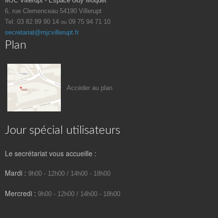
MJC Villerupt - Espace Guy Môquet
6, rue Clemenceau
54190 Villerupt
Tel: 03 82 89 90 14
09 75 94 71 10
ou
secretariat@mjcvillerupt.fr
Plan
Accéder au plan
Jour spécial utilisateurs
Le secrétariat vous accueille :
Mardi :
9h00 - 12h00 / 14h00 - 18h00
Mercredi :
9h00 - 12h00 / 14h00 - 18h00