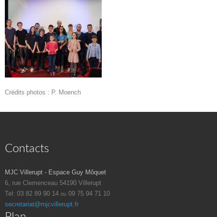
Crédits photos : P. Moench
Contacts
MJC Villerupt - Espace Guy Môquet
6, rue Clemenceau
54190 Villerupt
Tel: 03 82 89 90 14
09 75 94 71 10
ou
secretariat@mjcvillerupt.fr