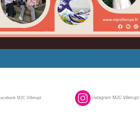
F
nstagram MJC Villerupt
acebook MJC Villerupt
I